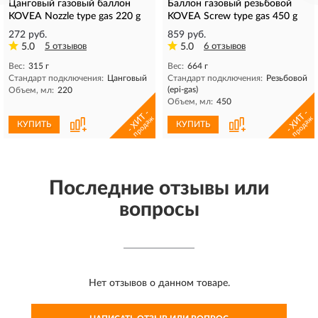
Цанговый газовый баллон
Баллон газовый резьбовой
KOVEA Nozzle type gas 220 g
KOVEA Screw type gas 450 g
272 руб.
859 руб.
5.0
5 отзывов
5.0
6 отзывов
Вес:
315 г
Вес:
664 г
Стандарт подключения:
Цанговый
Стандарт подключения:
Резьбовой
(epi-gas)
Объем, мл:
220
Объем, мл:
450
- ХИТ -
- ХИТ -
продаж
продаж
КУПИТЬ
КУПИТЬ
Последние отзывы или
вопросы
Нет отзывов о данном товаре.