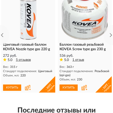
Цанговый газовый баллон
Баллон газовый резьбовой
KOVEA Nozzle type gas 220 g
KOVEA Screw type gas 230 g
272 руб.
536 руб.
5.0
5 отзывов
5.0
1 отзыв
Вес:
315 г
Вес:
363 г
Стандарт подключения:
Цанговый
Стандарт подключения:
Резьбовой
(epi-gas)
Объем, мл:
220
Объем, мл:
230
- ХИТ -
- ХИТ -
продаж
продаж
КУПИТЬ
КУПИТЬ
Последние отзывы или