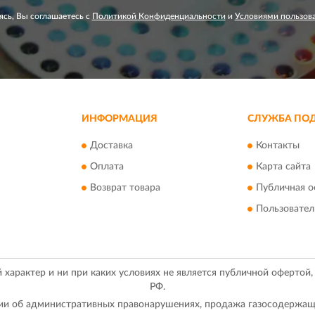
сь, Вы соглашаетесь с
Политикой Конфиденциальности
и
Условиями пользов
ИНФОРМАЦИЯ
СЛУЖБА ПО
Доставка
Контакты
Оплата
Карта сайта
Возврат товара
Публичная о
Пользовател
арактер и ни при каких условиях не является публичной офертой
РФ.
ации об административных правонарушениях, продажа газосодержащ