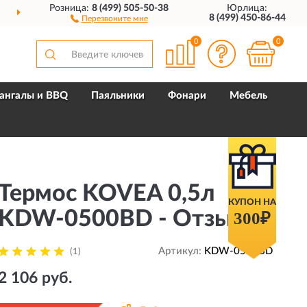
Розница:
8 (499) 505-50-38
Юрлица:
ДОСТАВИМ
ПО ВСЕЙ РОССИИ
8 (499) 450-86-44
Перезвоните мне
0
0
ангалы и BBQ
Паяльники
Фонари
Мебель
Термос KOVEA 0,5л
КУПОН НА
KDW-0500BD - Отзывы
300₽
Артикул:
KDW-0500BD
(1)
2 106 руб.