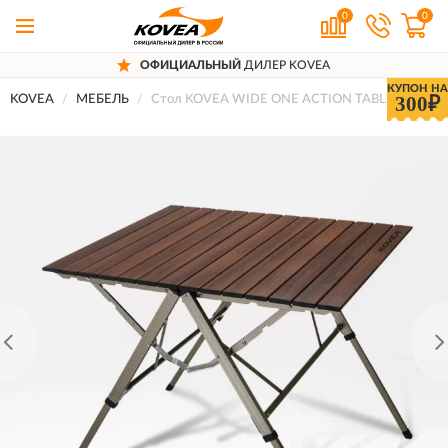
0
0
ОФИЦИАЛЬНЫЙ
ДИЛЕР KOVEA
КУПОН НА
300₽
KOVEA
МЕБЕЛЬ
Стол KOVEA WIDE ONE ACTION TABLE M KECY