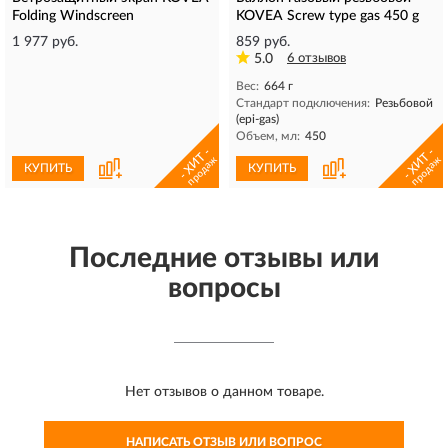
Folding Windscreen
KOVEA Screw type gas 450 g
1 977 руб.
859 руб.
5.0
6 отзывов
Вес:
664 г
Стандарт подключения:
Резьбовой
(epi-gas)
Объем, мл:
450
- ХИТ -
- ХИТ -
продаж
продаж
КУПИТЬ
КУПИТЬ
Последние отзывы или
вопросы
Нет отзывов о данном товаре.
НАПИСАТЬ ОТЗЫВ ИЛИ ВОПРОС