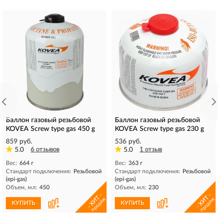
Баллон газовый резьбовой
Баллон газовый резьбовой
KOVEA Screw type gas 450 g
KOVEA Screw type gas 230 g
859 руб.
536 руб.
5.0
6 отзывов
5.0
1 отзыв
Вес:
664 г
Вес:
363 г
Стандарт подключения:
Резьбовой
Стандарт подключения:
Резьбовой
(epi-gas)
(epi-gas)
Объем, мл:
450
Объем, мл:
230
- ХИТ -
- ХИТ -
продаж
продаж
КУПИТЬ
КУПИТЬ