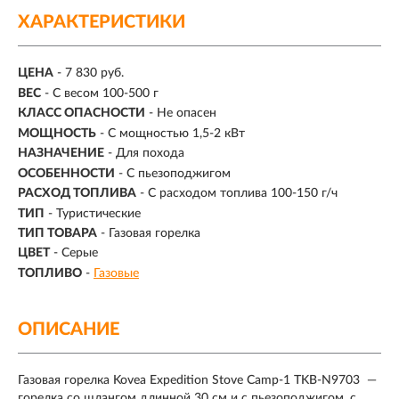
ХАРАКТЕРИСТИКИ
ЦЕНА
- 7 830 руб.
ВЕС
-
С весом 100-500 г
КЛАСС ОПАСНОСТИ
- Не опасен
МОЩНОСТЬ
- С мощностью 1,5-2 кВт
НАЗНАЧЕНИЕ
- Для похода
ОСОБЕННОСТИ
- С пьезоподжигом
РАСХОД ТОПЛИВА
-
С расходом топлива 100-150 г/ч
ТИП
- Туристические
ТИП ТОВАРА
- Газовая горелка
ЦВЕТ
- Серые
ТОПЛИВО
-
Газовые
ОПИСАНИЕ
Газовая горелка Kovea Expedition Stove Camp-1 TKB-N9703 —
горелка со шлангом длинной 30 см и с пьезоподжигом, с