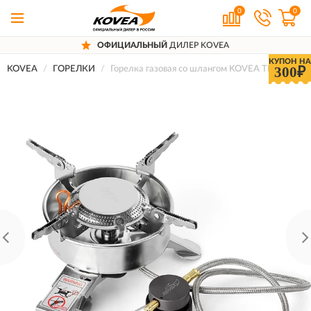
0
0
ОФИЦИАЛЬНЫЙ
ДИЛЕР KOVEA
КУПОН НА
300₽
KOVEA
ГОРЕЛКИ
Горелка газовая со шлангом KOVEA TKB-N970