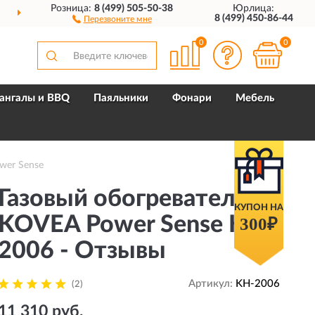
Розница:
8 (499) 505-50-38
Юрлица:
ДОСТАВИМ
ПО ВСЕЙ РОССИИ
8 (499) 450-86-44
Перезвоните мне
0
0
ангалы и BBQ
Паяльники
Фонари
Мебель
wer Sense
Газовый обогреватель
КУПОН НА
KOVEA Power Sense KH-
300₽
2006 - Отзывы
Артикул:
KH-2006
(2)
11 310 руб.