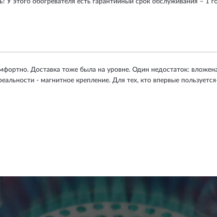
! У этого обогревателя есть гарантийный срок обслуживания – 1 г
омфортно. Доставка тоже была на уровне. Один недостаток: вложен
реальности - магнитное крепление. Для тех, кто впервые пользуетс