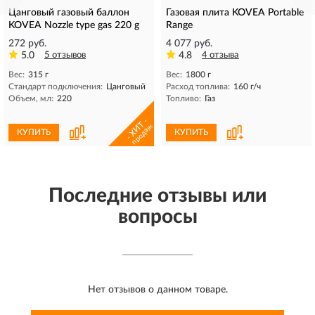
Цанговый газовый баллон
Газовая плита KOVEA Portable
KOVEA Nozzle type gas 220 g
Range
272 руб.
4 077 руб.
5.0
5 отзывов
4.8
4 отзыва
Вес:
315 г
Вес:
1800 г
Стандарт подключения:
Цанговый
Расход топлива:
160 г/ч
Объем, мл:
220
Топливо:
Газ
- ХИТ -
продаж
КУПИТЬ
КУПИТЬ
Последние отзывы или
вопросы
Нет отзывов о данном товаре.