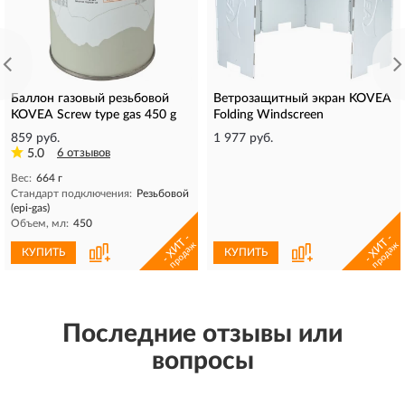
Баллон газовый резьбовой
Ветрозащитный экран KOVEA
KOVEA Screw type gas 450 g
Folding Windscreen
859 руб.
1 977 руб.
5.0
6 отзывов
Вес:
664 г
Стандарт подключения:
Резьбовой
(epi-gas)
Объем, мл:
450
- ХИТ -
- ХИТ -
продаж
продаж
КУПИТЬ
КУПИТЬ
Последние отзывы или
вопросы