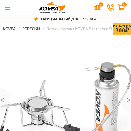
0
0
ОФИЦИАЛЬНЫЙ
ДИЛЕР KOVEA
КУПОН НА
300₽
KOVEA
ГОРЕЛКИ
Газовая горелка KOVEA Exploration Stove Camp